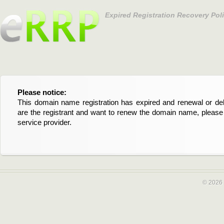
Expired Registration Recovery Pol
Please notice:
Bitte beachten Sie:
This domain name registration has expired and renewal or dele
Diese Domainregistrierung ist abgelaufen und die Verläng
are the registrant and want to renew the domain name, please 
Domain stehen an. Wenn Sie der Registrant sind und di
service provider.
verlängern möchten, kontaktieren Sie bitte Ihren Service-Provid
© 2026